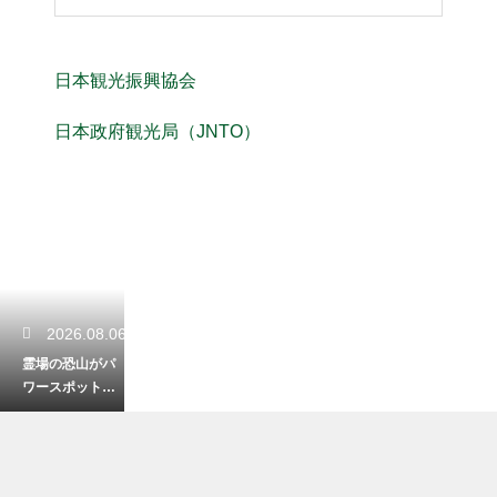
日本観光振興協会
日本政府観光局（JNTO）
2026.08.06
霊場の恐山がパ
ワースポットと
呼ばれるのはな
ぜ？生と死を見
つめる神秘の地