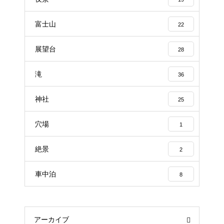
富士山
22
展望台
28
滝
36
神社
25
穴場
1
絶景
2
車中泊
8
アーカイブ