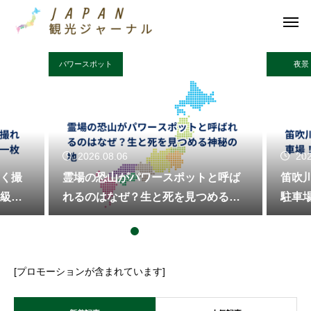
パワースポット
夜景
2026.08.06
202
く撮
霊場の恐山がパワースポットと呼ば
笛吹
級の
れるのはなぜ？生と死を見つめる神
駐車
秘の地
う
[プロモーションが含まれています]