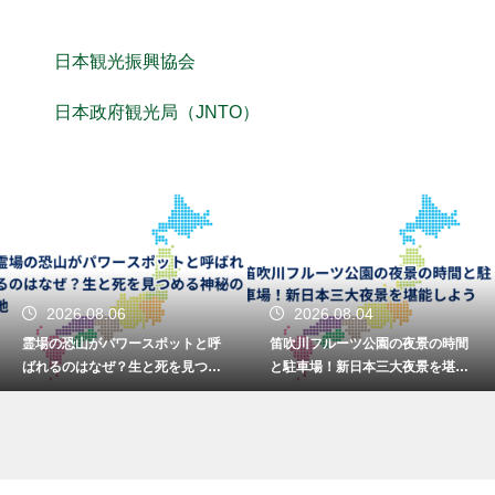
日本観光振興協会
日本政府観光局（JNTO）
2026.08.06
2026.08.04
霊場の恐山がパワースポットと呼
笛吹川フルーツ公園の夜景の時間
ばれるのはなぜ？生と死を見つめ
と駐車場！新日本三大夜景を堪能
る神秘の地
しよう