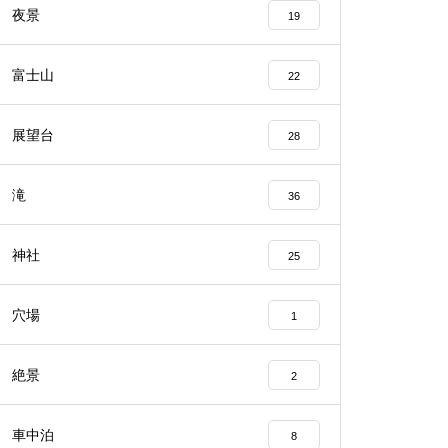
夜景
19
富士山
22
展望台
28
滝
36
神社
25
穴場
1
絶景
2
車中泊
8