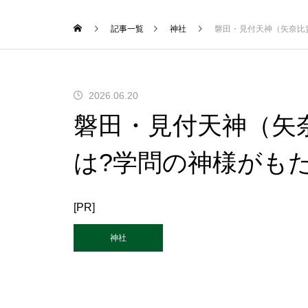
記事一覧
神社
磐田・見付天神（矢奈比
2026.06.20
磐田・見付天神（矢
は?学問の神様がも
[PR]
神社