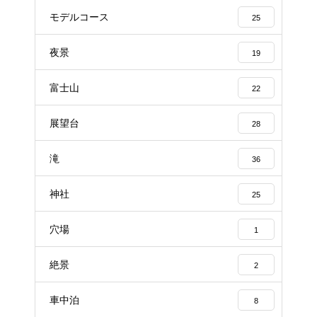
モデルコース
25
夜景
19
富士山
22
展望台
28
滝
36
神社
25
穴場
1
絶景
2
車中泊
8