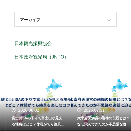
アーカイブ
日本観光振興協会
日本政府観光局（JNTO）
2026.08.02
2026.07.31
富士川SAの下りで富士山が見え
太宰府天満宮の飛梅の伝説とは？
る場所はどこ？休憩がてら絶景を
なぜ飛んできたのか不思議な逸話
楽しむコツ
に迫る