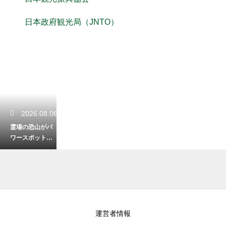
日本政府観光局（JNTO）
2026.08.06
霊場の恐山がパ
ワースポットと
呼ばれるのはな
ぜ？生と死を見
つめる神秘の地
2026.08.04
運営者情報
笛吹川フルーツ