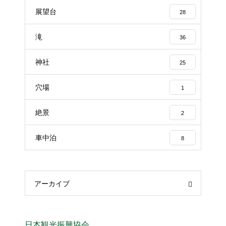
展望台
28
滝
36
神社
25
穴場
1
絶景
2
車中泊
8
アーカイブ
日本観光振興協会