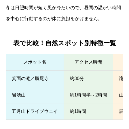
冬は日照時間が短く風が冷たいので、昼間の温かい時間
を中心に行動するのが体に負担をかけません。
表で比較！自然スポット別特徴一覧
スポット名
アクセス時間
箕面の滝／勝尾寺
約30分
滝・
岩湧山
約1時間半～2時間
山頂
五月山ドライブウェイ
約1時間
展望