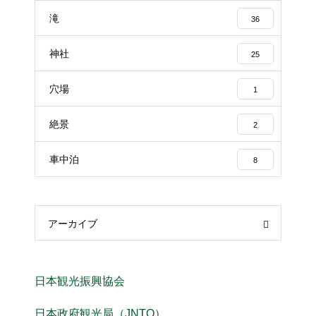
滝
36
神社
25
穴場
1
絶景
2
車中泊
8
アーカイブ
日本観光振興協会
日本政府観光局（JNTO）