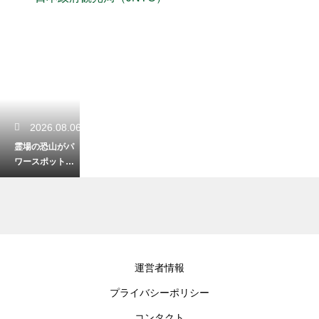
2026.08.06
霊場の恐山がパ
ワースポットと
呼ばれるのはな
ぜ？生と死を見
つめる神秘の地
2026.08.04
運営者情報
笛吹川フルーツ
プライバシーポリシー
公園の夜景の時
間と駐車場！新
コンタクト