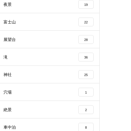
夜景
19
富士山
22
展望台
28
滝
36
神社
25
穴場
1
絶景
2
車中泊
8