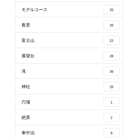
モデルコース
25
夜景
20
富士山
22
展望台
28
滝
36
神社
25
穴場
1
絶景
2
車中泊
8