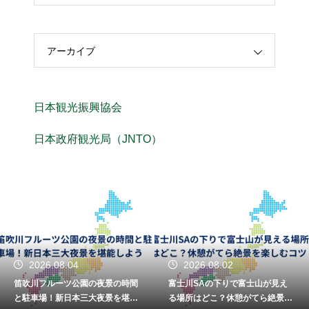
アーカイブ
日本観光振興協会
日本政府観光局（JNTO）
2026.08.04
2026.08.02
笛吹川フルーツ公園の夜景の時間
富士川SAの下りで富士山が見え
と駐車場！新日本三大夜景を堪能
る場所はどこ？休憩がてら絶景を