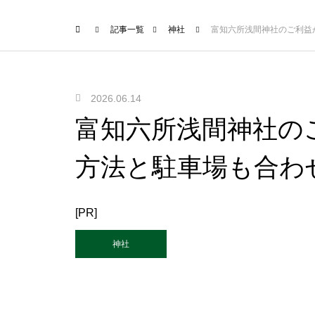
記事一覧
神社
富知六所浅間神社のご利益
2026.06.14
富知六所浅間神社の
方法と駐車場も合わ
[PR]
神社