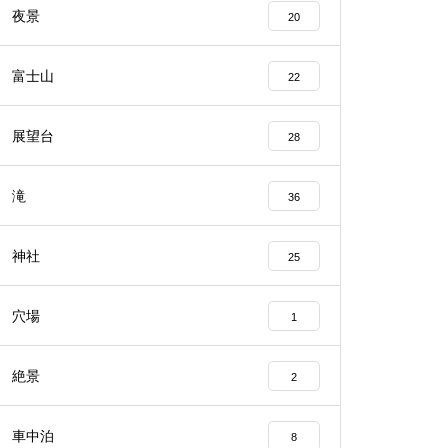
夜景
20
富士山
22
展望台
28
滝
36
神社
25
穴場
1
絶景
2
車中泊
8