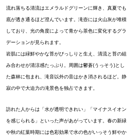
流れ落ちる清流はエメラルドグリーンに輝き、真夏でも
底が透き通るほど澄んでいます。滝壺には火山灰が堆積
しており、光の角度によって青から茶色に変化するグラ
デーションが見られます。
岩肌には緑鮮やかな苔がびっしりと生え、清流と苔の組
み合わせが清涼感たっぷり。周囲は鬱蒼(うっそう)とし
た森林に包まれ、滝音以外の音はかき消されるほど。静
寂の中で大迫力の滝景色を独占できます。
訪れた人からは「水が透明できれい」「マイナスイオン
を感じられる」といった声があがっています。春の新緑
や秋の紅葉時期には色彩効果で水の色がいっそう鮮やか