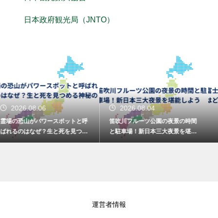
日本政府観光局（JNTO）
2026.08.04
2026.08.02
笛吹川フルーツ公園の夜景の時間
富士川SAの下りで富士山が見え
と駐車場！新日本三大夜景を堪能
る場所はどこ？休憩がてら絶景を
しよう
楽しむコツ
運営者情報