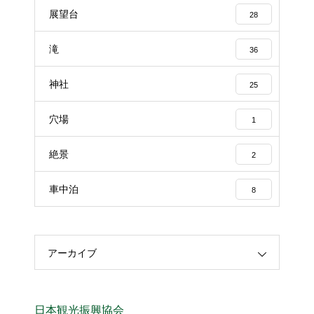
展望台
28
滝
36
神社
25
穴場
1
絶景
2
車中泊
8
アーカイブ
日本観光振興協会