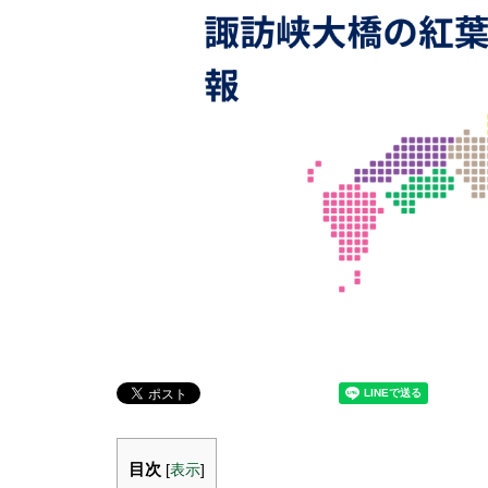
目次
[
表示
]