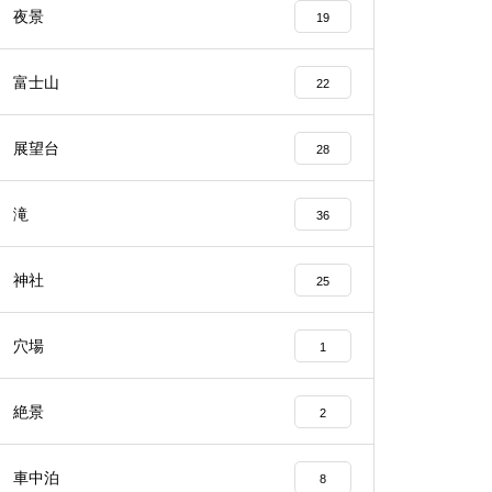
夜景
19
富士山
22
展望台
28
滝
36
神社
25
穴場
1
絶景
2
車中泊
8