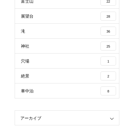
富士山
22
展望台
28
滝
36
神社
25
穴場
1
絶景
2
車中泊
8
アーカイブ