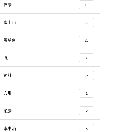
夜景
19
富士山
22
展望台
28
滝
36
神社
25
穴場
1
絶景
2
車中泊
8