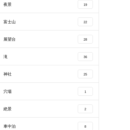
夜景
19
富士山
22
展望台
28
滝
36
神社
25
穴場
1
絶景
2
車中泊
8