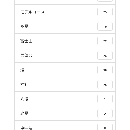
モデルコース
25
夜景
19
富士山
22
展望台
28
滝
36
神社
25
穴場
1
絶景
2
車中泊
8