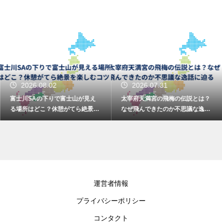
2026.08.02
2026.07.31
富士川SAの下りで富士山が見え
太宰府天満宮の飛梅の伝説とは？
る場所はどこ？休憩がてら絶景を
なぜ飛んできたのか不思議な逸話
楽しむコツ
に迫る
運営者情報
プライバシーポリシー
コンタクト