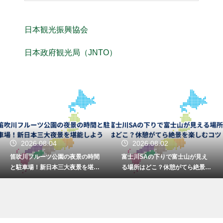
日本観光振興協会
日本政府観光局（JNTO）
2026.08.04
2026.08.02
笛吹川フルーツ公園の夜景の時間
富士川SAの下りで富士山が見え
と駐車場！新日本三大夜景を堪能
る場所はどこ？休憩がてら絶景を
しよう
楽しむコツ