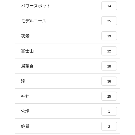
パワースポット
14
モデルコース
25
夜景
19
富士山
22
展望台
28
滝
36
神社
25
穴場
1
絶景
2