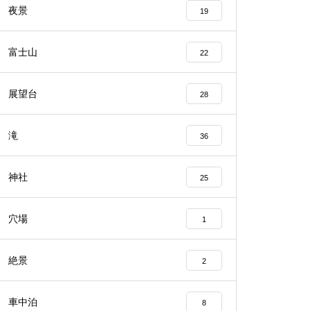
夜景
19
富士山
22
展望台
28
滝
36
神社
25
穴場
1
絶景
2
車中泊
8